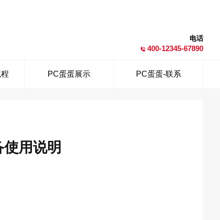
电话
400-12345-67890
流程
PC蛋蛋展示
PC蛋蛋-联系
备使用说明