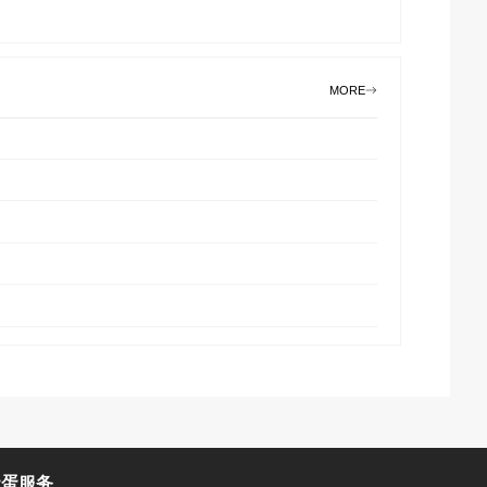
MORE
蛋蛋服务