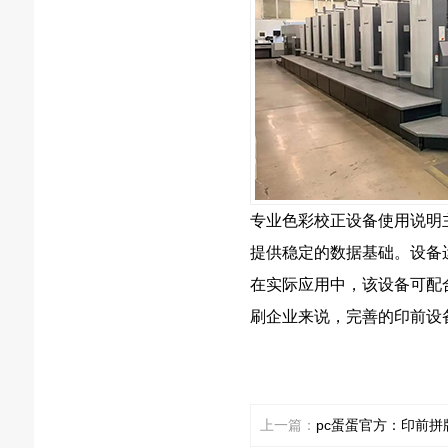
专业色彩校正设备使用说明
提供稳定的数据基础。设备
在实际应用中，该设备可配
刷企业来说，完善的印前设
上一篇：
pc蛋蛋官方：印前