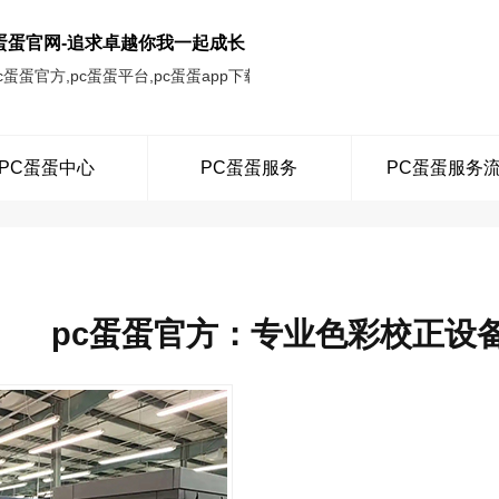
c蛋蛋官网-追求卓越你我一起成长
c蛋蛋官方,pc蛋蛋平台,pc蛋蛋app下载,pc蛋蛋官网
PC蛋蛋中心
PC蛋蛋服务
PC蛋蛋服务
pc蛋蛋官方：专业色彩校正设