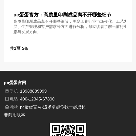
pc蛋蛋官方：高质量印刷成品离不开哪些细节
高质量印刷成品离不开哪些细节，围绕印刷行业市场变化、工艺发
展、生产管理和客户需求等方面进行分析，帮助读者了解当前行业动
态与发展方向。
共
1
页
5
条
pc蛋蛋官网
手机
13988889999
电话
400-12345-67890
地址
pc蛋蛋官网-追求卓越你我一起成长
非商用版本