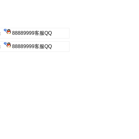
：
88889999客服QQ
：
88889999客服QQ
PC
微信扫一扫
了解印刷报价