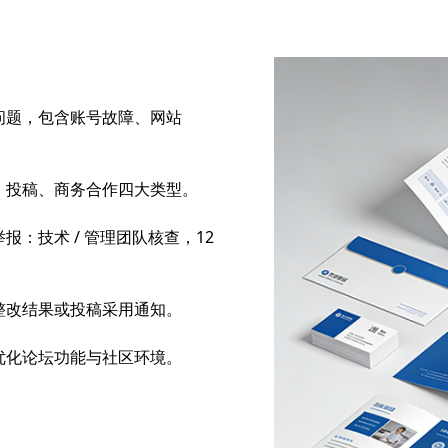
问题，包含账号故障、网站
、投稿、商务合作四大类型。
：技术 / 管理团队核查，12
整改结果或投稿采用通知。
优化论坛功能与社区环境。
。