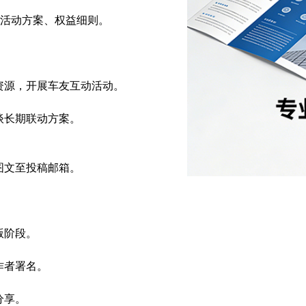
、活动方案、权益细则。
。
资源，开展车友互动活动。
谈长期联动方案。
图文至投稿邮箱。
版阶段。
作者署名。
分享。