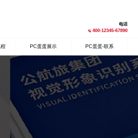
电话
400-12345-67890
流程
PC蛋蛋展示
PC蛋蛋-联系