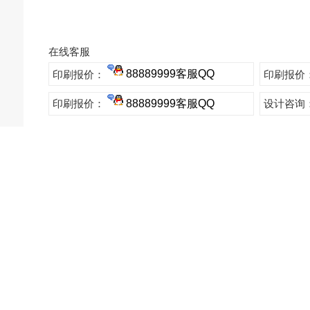
在线客服
印刷报价：
88889999客服QQ
印刷报价
印刷报价：
88889999客服QQ
设计咨询
pc蛋蛋官网
13988889999
手机
400-12345-67890
电话
pc蛋蛋官网-追求卓越你我一起成长
地址
非商用版本