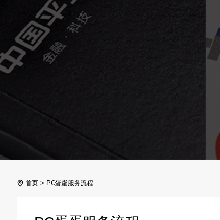
首页
>
PC蛋蛋服务流程