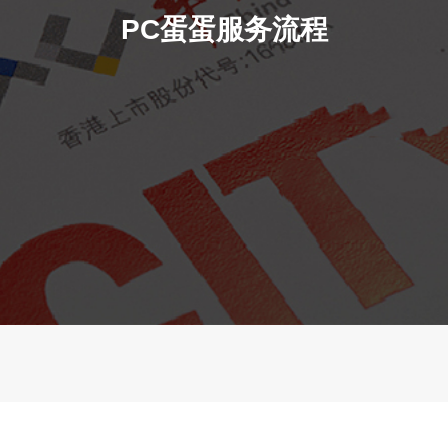
PC蛋蛋服务流程