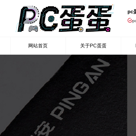
p
p
网站首页
关于PC蛋蛋