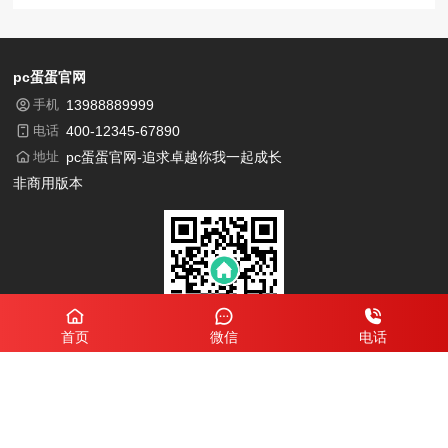
pc蛋蛋官网
手机
13988889999
电话
400-12345-67890
地址
pc蛋蛋官网-追求卓越你我一起成长
非商用版本
首页
微信
电话
微信扫一扫
了解印刷报价
PC蛋蛋服务
PC蛋蛋A
PC蛋蛋B
PC蛋蛋C